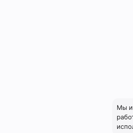
Мы и
рабо
испо