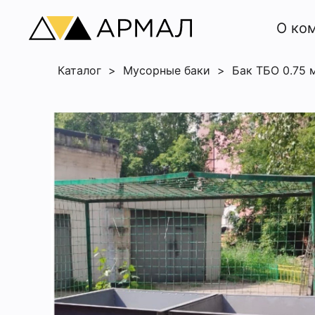
О ко
Каталог
>
Мусорные баки
>
Бак ТБО 0.75 